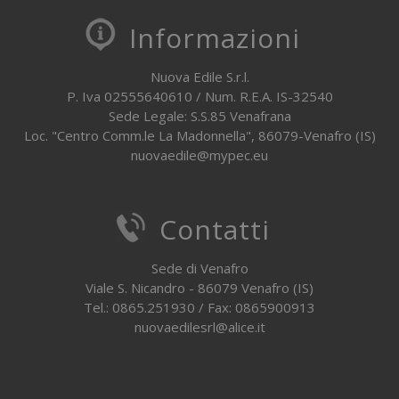
Informazioni
Nuova Edile S.r.l.
P. Iva 02555640610 / Num. R.E.A. IS-32540
Sede Legale: S.S.85 Venafrana
Loc. "Centro Comm.le La Madonnella", 86079-Venafro (IS)
nuovaedile@mypec.eu
Contatti
Sede di Venafro
Viale S. Nicandro - 86079 Venafro (IS)
Tel.: 0865.251930 / Fax: 0865900913
nuovaedilesrl@alice.it