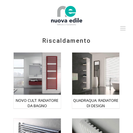
Salta
al
contenuto
Riscaldamento
NOVO CULT: RADIATORE
QUADRAQUA: RADIATORE
DA BAGNO
DI DESIGN