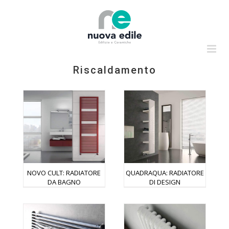
Salta
al
contenuto
Riscaldamento
NOVO CULT: RADIATORE
QUADRAQUA: RADIATORE
DA BAGNO
DI DESIGN