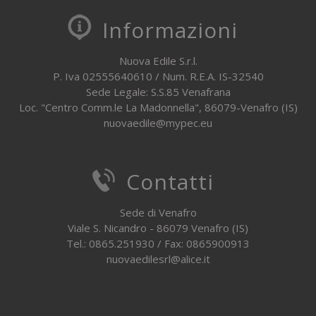
Informazioni
Nuova Edile S.r.l.
P. Iva 02555640610 / Num. R.E.A. IS-32540
Sede Legale: S.S.85 Venafrana
Loc. "Centro Comm.le La Madonnella", 86079-Venafro (IS)
nuovaedile@mypec.eu
Contatti
Sede di Venafro
Viale S. Nicandro - 86079 Venafro (IS)
Tel.: 0865.251930 / Fax: 0865900913
nuovaedilesrl@alice.it