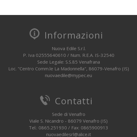
Informazioni
Nuova Edile S.r.l.
P. Iva 02555640610 / Num. R.E.A. IS-32540
Sede Legale: S.S.85 Venafrana
Loc. "Centro Comm.le La Madonnella", 86079-Venafro (IS)
nuovaedile@mypec.eu
Contatti
Sede di Venafro
Viale S. Nicandro - 86079 Venafro (IS)
Tel.: 0865.251930 / Fax: 0865900913
nuovaedilesrl@alice.it