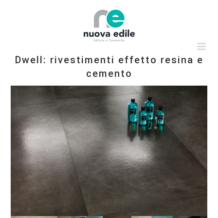
Salta
al
contenuto
Dwell: rivestimenti effetto resina e
cemento