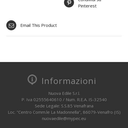
Pinterest
Email This Product
Informazioni
Nuova Edile S.r.l.
P. Iva 02555640610 / Num. R.E.A. IS-32540
Sede Legale: S.S.85 Venafrana
Loc. "Centro Comm.le La Madonnella", 86079-Venafro (IS)
nuovaedile@mypec.eu