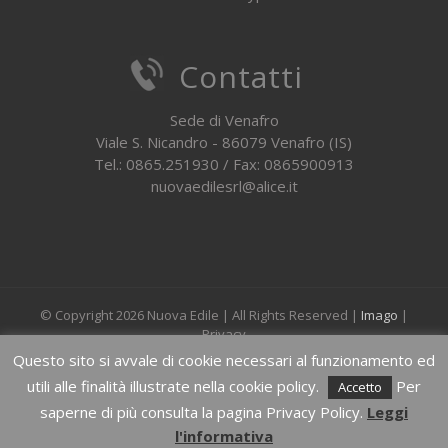
Contatti
Sede di Venafro
Viale S. Nicandro - 86079 Venafro (IS)
Tel.: 0865.251930 / Fax: 0865900913
nuovaedilesrl@alice.it
© Copyright
2026 Nuova Edile | All Rights Reserved |
Imago
|
Privacy
Questo sito si avvale di cookie necessari al funzionamento ed
utili alle finalità illustrate nella cookie policy.
Per
Facebook
Instagram
Email
Accetto
saperne di più consulta la pagina Privacy Policy.
Leggi
l'informativa