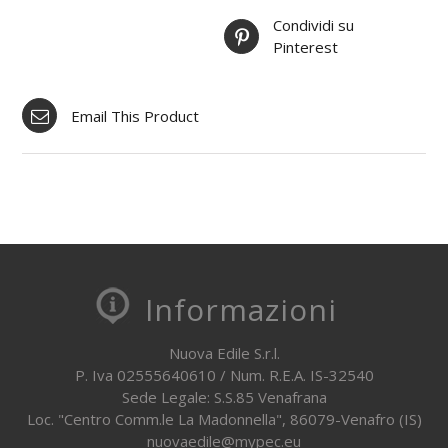
Condividi su
Pinterest
Email This Product
Informazioni
Nuova Edile S.r.l.
P. Iva 02555640610 / Num. R.E.A. IS-32540
Sede Legale: S.S.85 Venafrana
Loc. "Centro Comm.le La Madonnella", 86079-Venafro (IS)
nuovaedile@mypec.eu