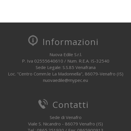
Informazioni
Nuova Edile S.r.l.
P. Iva 02555640610 / Num. R.E.A. IS-32540
Sede Legale: S.S.85 Venafrana
Loc. "Centro Comm.le La Madonnella", 86079-Venafro (IS)
nuovaedile@mypec.eu
Contatti
Sede di Venafro
Viale S. Nicandro - 86079 Venafro (IS)
Tel.: 0865.251930 / Fax: 0865900913