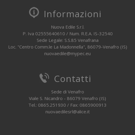
Informazioni
Nuova Edile S.r.l.
P. Iva 02555640610 / Num. R.E.A. IS-32540
Sede Legale: S.S.85 Venafrana
Loc. "Centro Comm.le La Madonnella", 86079-Venafro (IS)
nuovaedile@mypec.eu
Contatti
Sede di Venafro
Viale S. Nicandro - 86079 Venafro (IS)
Tel.: 0865.251930 / Fax: 0865900913
nuovaedilesrl@alice.it