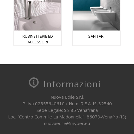
RUBINETTERIE ED
SANITARI
ACCESSORI
Informazioni
Nuova Edile S.r.l.
P. Iva 02555640610 / Num. R.E.A. IS-32540
Sede Legale: S.S.85 Venafrana
Loc. "Centro Comm.le La Madonnella", 86079-Venafro (IS)
nuovaedile@mypec.eu