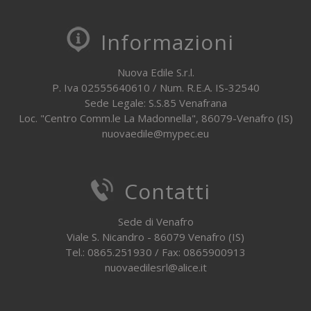
Informazioni
Nuova Edile S.r.l.
P. Iva 02555640610 / Num. R.E.A. IS-32540
Sede Legale: S.S.85 Venafrana
Loc. "Centro Comm.le La Madonnella", 86079-Venafro (IS)
nuovaedile@mypec.eu
Contatti
Sede di Venafro
Viale S. Nicandro - 86079 Venafro (IS)
Tel.: 0865.251930 / Fax: 0865900913
nuovaedilesrl@alice.it