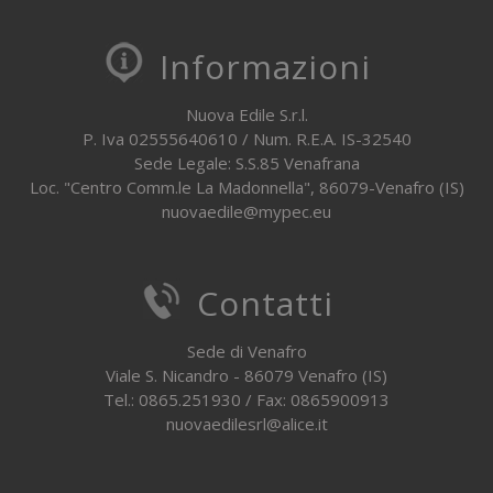
Informazioni
Nuova Edile S.r.l.
P. Iva 02555640610 / Num. R.E.A. IS-32540
Sede Legale: S.S.85 Venafrana
Loc. "Centro Comm.le La Madonnella", 86079-Venafro (IS)
nuovaedile@mypec.eu
Contatti
Sede di Venafro
Viale S. Nicandro - 86079 Venafro (IS)
Tel.: 0865.251930 / Fax: 0865900913
nuovaedilesrl@alice.it