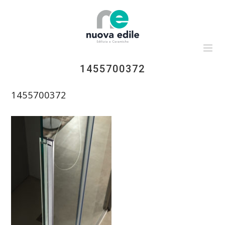
Salta
al
contenuto
1455700372
1455700372