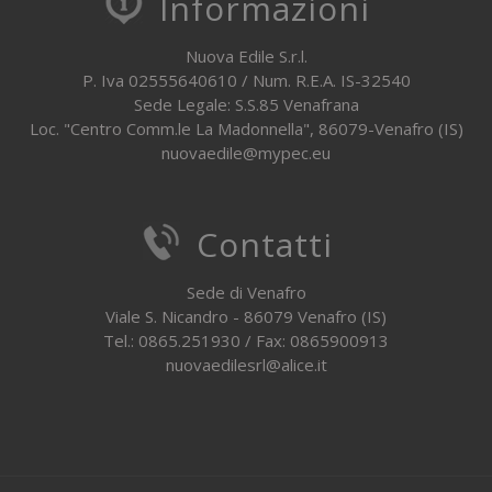
Informazioni
Nuova Edile S.r.l.
P. Iva 02555640610 / Num. R.E.A. IS-32540
Sede Legale: S.S.85 Venafrana
Loc. "Centro Comm.le La Madonnella", 86079-Venafro (IS)
nuovaedile@mypec.eu
Contatti
Sede di Venafro
Viale S. Nicandro - 86079 Venafro (IS)
Tel.: 0865.251930 / Fax: 0865900913
nuovaedilesrl@alice.it