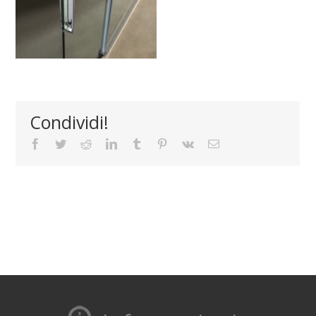
Condividi!
Facebook
Twitter
Reddit
LinkedIn
Tumblr
Pinterest
Vk
Email