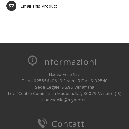
Email This Product
Informazioni
Nuova Edile S.r.l.
P. Iva 02555640610 / Num. R.E.A. IS-32540
Sede Legale: S.S.85 Venafrana
Loc. "Centro Comm.le La Madonnella", 86079-Venafro (IS)
nuovaedile@mypec.eu
Contatti