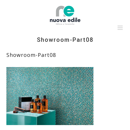
Salta
al
contenuto
Showroom-Part08
Showroom-Part08