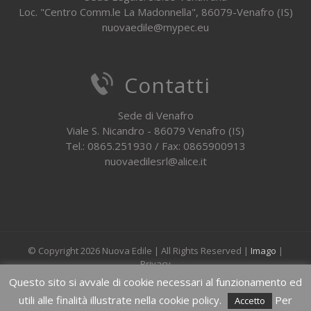
Loc. "Centro Comm.le La Madonnella", 86079-Venafro (IS)
nuovaedile@mypec.eu
Contatti
Sede di Venafro
Viale S. Nicandro - 86079 Venafro (IS)
Tel.: 0865.251930 / Fax: 0865900913
nuovaedilesrl@alice.it
© Copyright
2026 Nuova Edile | All Rights Reserved |
Imago
|
Privacy
Questo sito si avvale di cookie necessari al funzionamento ed
utili alle finalità illustrate nella cookie policy.
Per
Facebook
Instagram
Email
Accetto