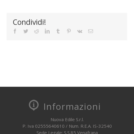
Condividi!
Facebook
Twitter
Reddit
LinkedIn
Tumblr
Pinterest
Vk
Email
Informazioni
Nuova Edile S.r.l.
P. Iva 02555640610 / Num. R.E.A. IS-32540
Sede Legale: S.S.85 Venafrana