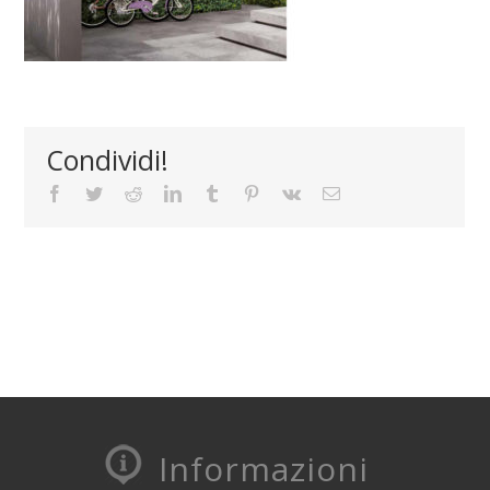
Condividi!
Facebook
Twitter
Reddit
LinkedIn
Tumblr
Pinterest
Vk
Email
Informazioni