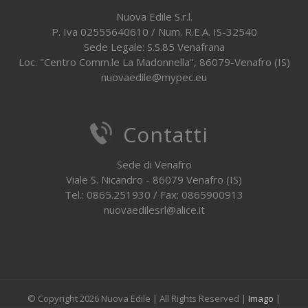
Nuova Edile S.r.l.
P. Iva 02555640610 / Num. R.E.A. IS-32540
Sede Legale: S.S.85 Venafrana
Loc. "Centro Comm.le La Madonnella", 86079-Venafro (IS)
nuovaedile@mypec.eu
Contatti
Sede di Venafro
Viale S. Nicandro - 86079 Venafro (IS)
Tel.: 0865.251930 / Fax: 0865900913
nuovaedilesrl@alice.it
© Copyright
2026 Nuova Edile | All Rights Reserved |
Imago
|