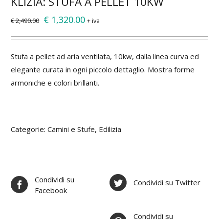
KLIZIA: STUFA A PELLET 10KW
Il
Il
€
1,320.00
€
2,490.00
+ iva
prezzo
prezzo
originale
attuale
era:
è:
Stufa a pellet ad aria ventilata, 10kw, dalla linea curva ed
€ 2,490.00.
€ 1,320.00.
elegante curata in ogni piccolo dettaglio. Mostra forme
armoniche e colori brillanti.
Categorie:
Camini e Stufe
,
Edilizia
Condividi su
Condividi su Twitter
Facebook
Condividi su