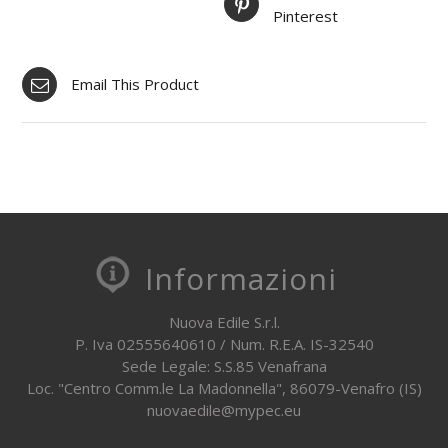
Pinterest
Email This Product
Informazioni
Nuova Edile S.r.l.
P. Iva 02555640610 / Num. R.E.A. IS-32540
Sede Legale: S.S.85 Venafrana
Loc. "Centro Comm.le La Madonnella", 86079-Venafro (IS)
nuovaedile@mypec.eu