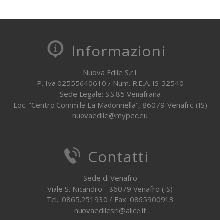
Informazioni
Nuova Edile S.r.l.
P. Iva 02555640610 / Num. R.E.A. IS-32540
Sede Legale: S.S.85 Venafrana
Loc. "Centro Comm.le La Madonnella", 86079-Venafro (IS)
nuovaedile@mypec.eu
Contatti
Sede di Venafro
Viale S. Nicandro - 86079 Venafro (IS)
Tel.: 0865.251930 / Fax: 0865900913
nuovaedilesrl@alice.it