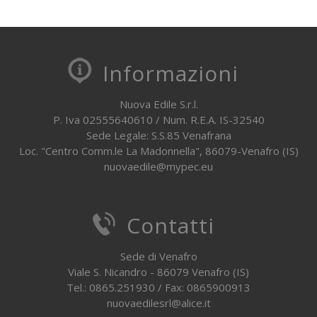
Informazioni
Nuova Edile S.r.l.
P. Iva 02555640610 / Num. R.E.A. IS-32540
Sede Legale: S.S.85 Venafrana
Loc. "Centro Comm.le La Madonnella", 86079-Venafro (IS)
nuovaedile@mypec.eu
Contatti
Sede di Venafro
Viale S. Nicandro - 86079 Venafro (IS)
Tel.: 0865.251930 / Fax: 0865900913
nuovaedilesrl@alice.it