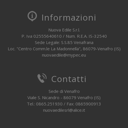
Informazioni
Nuova Edile S.r.l.
P. Iva 02555640610 / Num. R.E.A. IS-32540
Sede Legale: S.S.85 Venafrana
Loc. "Centro Comm.le La Madonnella", 86079-Venafro (IS)
nuovaedile@mypec.eu
Contatti
Sede di Venafro
Viale S. Nicandro - 86079 Venafro (IS)
Tel.: 0865.251930 / Fax: 0865900913
nuovaedilesrl@alice.it