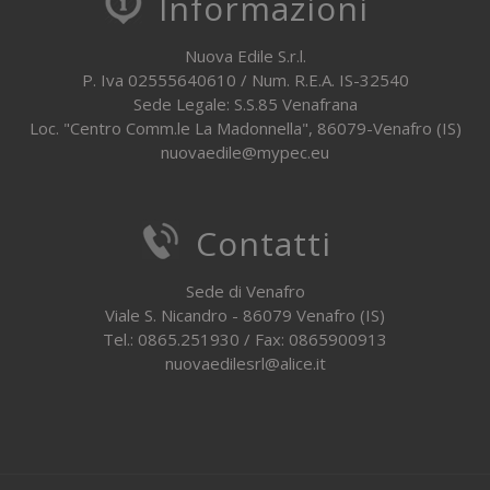
Informazioni
Nuova Edile S.r.l.
P. Iva 02555640610 / Num. R.E.A. IS-32540
Sede Legale: S.S.85 Venafrana
Loc. "Centro Comm.le La Madonnella", 86079-Venafro (IS)
nuovaedile@mypec.eu
Contatti
Sede di Venafro
Viale S. Nicandro - 86079 Venafro (IS)
Tel.: 0865.251930 / Fax: 0865900913
nuovaedilesrl@alice.it