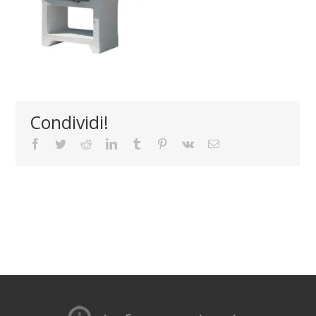
Condividi!
Facebook
Twitter
Reddit
LinkedIn
Tumblr
Pinterest
Vk
Email