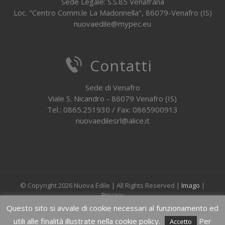
Sede Legale: S.S.85 Venafrana
Loc. "Centro Comm.le La Madonnella", 86079-Venafro (IS)
nuovaedile@mypec.eu
Contatti
Sede di Venafro
Viale S. Nicandro - 86079 Venafro (IS)
Tel.: 0865.251930 / Fax: 0865900913
nuovaedilesrl@alice.it
© Copyright
2026 Nuova Edile | All Rights Reserved |
Imago
|
Privacy
Questo sito si avvale di cookie necessari al funzionamento ed
utili alle finalità illustrate nella cookie policy.
Per
Facebook
Instagram
Email
Accetto