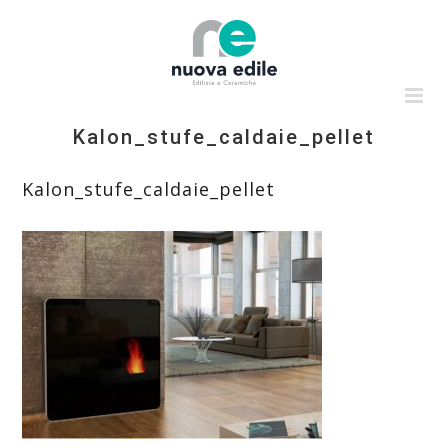
Salta
al
contenuto
Kalon_stufe_caldaie_pellet
Kalon_stufe_caldaie_pellet