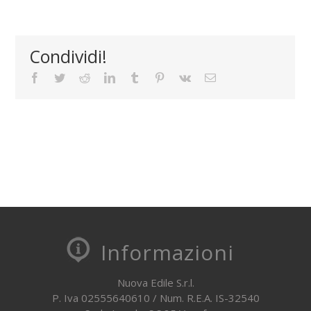
Condividi!
Facebook
Twitter
Reddit
LinkedIn
Tumblr
Pinterest
Vk
Email
Informazioni
Nuova Edile S.r.l.
P. Iva 02555640610 / Num. R.E.A. IS-32540