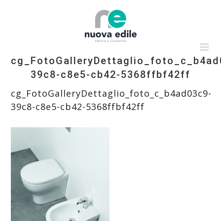
Salta
al
contenuto
cg_FotoGalleryDettaglio_foto_c_b4ad
39c8-c8e5-cb42-5368ffbf42ff
cg_FotoGalleryDettaglio_foto_c_b4ad03c9-
39c8-c8e5-cb42-5368ffbf42ff