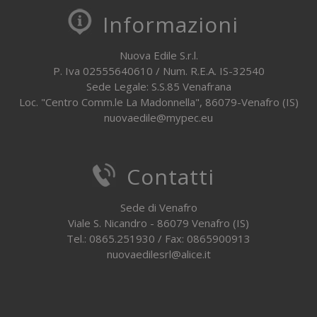
Informazioni
Nuova Edile S.r.l.
P. Iva 02555640610 / Num. R.E.A. IS-32540
Sede Legale: S.S.85 Venafrana
Loc. "Centro Comm.le La Madonnella", 86079-Venafro (IS)
nuovaedile@mypec.eu
Contatti
Sede di Venafro
Viale S. Nicandro - 86079 Venafro (IS)
Tel.: 0865.251930 / Fax: 0865900913
nuovaedilesrl@alice.it