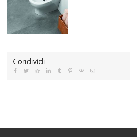
Condividi!
Facebook
Twitter
Reddit
LinkedIn
Tumblr
Pinterest
Vk
Email